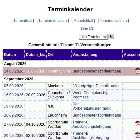
Terminkalender
[
Terminliste
] [
Termine drucken
] [
Monatsblatt
] [
Termine suchen
]
Seite 1/1
Gesamtliste mit 11 vom 11 Veranstaltungen
Datum
Datum_bis
Ort
Veranstaltung
Ausschr
August 2026
14.08.2026
16.08.2026
Oberhaching
Bundesbreitensportlehrgang
September 2026
05.09.2026
Machern
23. Leipziger Technikturnier
Chuncheon /
World Championchip -
16.09.2026
20.09.2026
Südkorea
Poomsae
Dan -
19.09.2026
n.n.
Vorbereitungslehrgang
26.09.2026
Lauchheim
Bundesbreitensportlehrgang
Sportschule
Trainer-C
27.09.2026
04.10.2026
Werdau
Aausbildungslehrgang
Sportschule
Trainer-B
29.09.2026
02.10.2026
Werdau
Ausbildungslehrgang