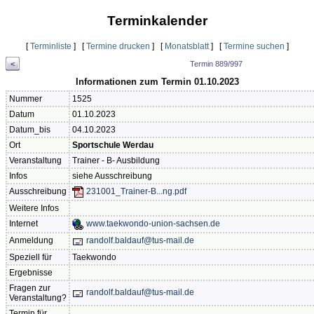
Terminkalender
[
Terminliste
] [
Termine drucken
] [
Monatsblatt
] [
Termine suchen
]
<
Termin 889/997
Informationen zum Termin 01.10.2023
Nummer
1525
Datum
01.10.2023
Datum_bis
04.10.2023
Ort
Sportschule Werdau
Veranstaltung
Trainer - B- Ausbildung
Infos
siehe Ausschreibung
Ausschreibung
231001_Trainer-B...ng.pdf
Weitere Infos
Internet
www.taekwondo-union-sachsen.de
Anmeldung
randolf.baldauf@tus-mail.de
Speziell für
Taekwondo
Ergebnisse
Fragen zur
randolf.baldauf@tus-mail.de
Veranstaltung?
Termin für