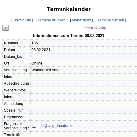
Terminkalender
[
Terminliste
] [
Termine drucken
] [
Monatsblatt
] [
Termine suchen
]
<
Termin 272/986
Informationen zum Termin 08.02.2021
Nummer
1351
Datum
08.02.2021
Datum_bis
Ort
Online
Veranstaltung
Workout mit Anne
Infos
Ausschreibung
Weitere Infos
Internet
Anmeldung
Speziell für
Ergebnisse
Fragen zur
info@tasg-dresden.de
Veranstaltung?
Termin für