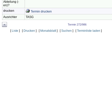
Abteilung (-
en)?
drucken
Termin drucken
Ausrichter
TASG
<
Termin 272/986
[
Liste
] [
Drucken
] [
Monatsblatt
] [
Suchen
] [
Terminliste laden
]