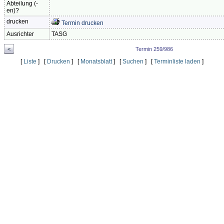
Abteilung (-
en)?
drucken
Termin drucken
Ausrichter
TASG
<
Termin 259/986
[
Liste
] [
Drucken
] [
Monatsblatt
] [
Suchen
] [
Terminliste laden
]