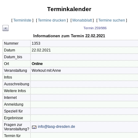
Terminkalender
[
Terminliste
] [
Termine drucken
] [
Monatsblatt
] [
Termine suchen
]
<
Termin 259/986
Informationen zum Termin 22.02.2021
Nummer
1353
Datum
22.02.2021
Datum_bis
Ort
Online
Veranstaltung
Workout mit Anne
Infos
Ausschreibung
Weitere Infos
Internet
Anmeldung
Speziell für
Ergebnisse
Fragen zur
info@tasg-dresden.de
Veranstaltung?
Termin für