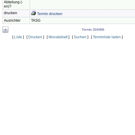
Abteilung (-
en)?
drucken
Termin drucken
Ausrichter
TASG
<
Termin 264/986
[
Liste
] [
Drucken
] [
Monatsblatt
] [
Suchen
] [
Terminliste laden
]