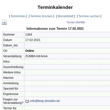
Terminkalender
[
Terminliste
] [
Termine drucken
] [
Monatsblatt
] [
Termine suchen
]
<
Termin 264/986
Informationen zum Termin 17.02.2021
Nummer
1364
Datum
17.02.2021
Datum_bis
Ort
Online
Veranstaltung
ZUMBA mit Anne
Infos
Ausschreibung
Weitere Infos
Internet
Anmeldung
Speziell für
Ergebnisse
Fragen zur
info@tasg-dresden.de
Veranstaltung?
Termin für