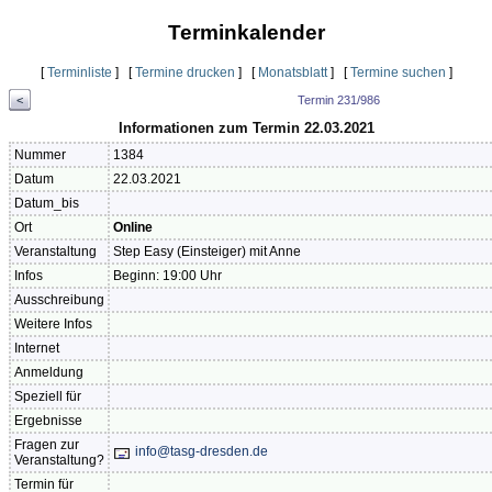
Terminkalender
[
Terminliste
] [
Termine drucken
] [
Monatsblatt
] [
Termine suchen
]
<
Termin 231/986
Informationen zum Termin 22.03.2021
Nummer
1384
Datum
22.03.2021
Datum_bis
Ort
Online
Veranstaltung
Step Easy (Einsteiger) mit Anne
Infos
Beginn: 19:00 Uhr
Ausschreibung
Weitere Infos
Internet
Anmeldung
Speziell für
Ergebnisse
Fragen zur
info@tasg-dresden.de
Veranstaltung?
Termin für