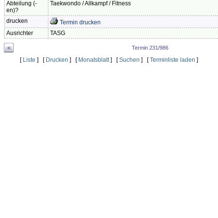
Abteilung (-
Taekwondo / Allkampf / Fitness
en)?
drucken
Termin drucken
Ausrichter
TASG
<
Termin 231/986
[
Liste
] [
Drucken
] [
Monatsblatt
] [
Suchen
] [
Terminliste laden
]