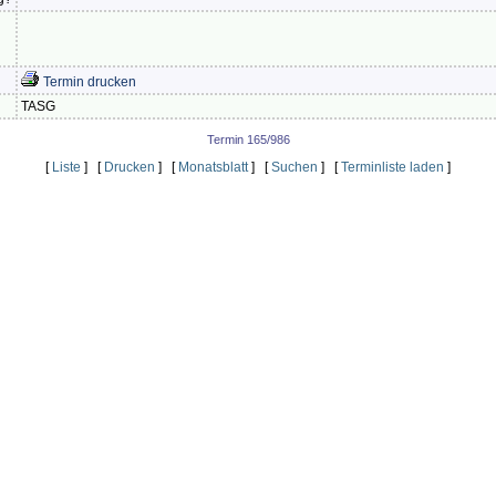
Termin drucken
TASG
Termin 165/986
[
Liste
] [
Drucken
] [
Monatsblatt
] [
Suchen
] [
Terminliste laden
]