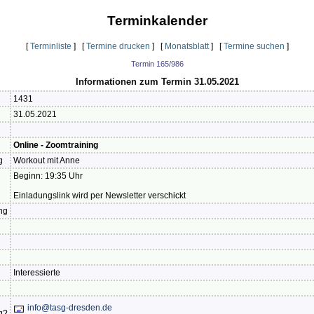
Terminkalender
[
Terminliste
] [
Termine drucken
] [
Monatsblatt
] [
Termine suchen
]
Termin 165/986
Informationen zum Termin 31.05.2021
1431
31.05.2021
Online - Zoomtraining
g
Workout mit Anne
Beginn: 19:35 Uhr
Einladungslink wird per Newsletter verschickt
ng
Interessierte
info@tasg-dresden.de
g?