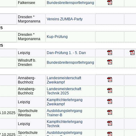
Falkensee
Bundesbreitensportlehrgang
Dresden *
Vereins ZUMBA-Party
Margonarena
25
Dresden *
Kup-Prüfung
Margonarena
25
Leipzig
Dan-Prüfung 1. - 5. Dan
Wilsdruff b.
Bundesbreitensportlehrgang
Dresden
Annaberg-
Landesmeisterschaft
Buchholz
Zweikampf
Annaberg-
Landesmeisterschaft
Buchholz
Technik 2025
Kampfrichterlehrgang
Leipzig
Zweikampf
Sportschule
Ausbildungslehrgang
5.10.2025
Werdau
Trainer-B
Kampfrichterlehrgang
Leipzig
Technik
Sportschule
Ausbildungslehrgang
7.10.2025