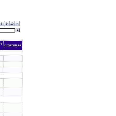
8
9
10
>|
re
Ergebnisse