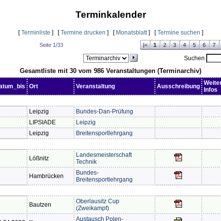
Terminkalender
[
Terminliste
] [
Termine drucken
] [
Monatsblatt
] [
Termine suchen
]
Seite 1/33
|<
1
2
3
4
5
6
7
Suchen
Gesamtliste mit 30 vom 986 Veranstaltungen (Terminarchiv)
Weite
atum_bis
Ort
Veranstaltung
Ausschreibung
Infos
Leipzig
Bundes-Dan-Prüfung
LIPSIADE
Leipzig
Leipzig
Breitensportlehrgang
Landesmeisterschaft
Lößnitz
Technik
Bundes-
Hambrücken
Breitensportlehrgang
Oberlausitz Cup
Bautzen
(Zweikampf)
Austausch Polen-