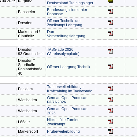
6.04.2026
Karpacz
Deutschland Trainingslager
Bundesranglistenturnier
Bensheim
Poomsae
Offener Technik- und
Dresden
Zweikampf Lehrgang
Markersdorf /
Dan -
Claußnitz
Vorbereitungslehrgang
Dresden
TASGiade 2026
93.Grundschule
(Vereinsolympiade)
Dresden *
Sporthalle
Offener Lehrgang Technik
Pohlandstraße
40
Trainerweiterbildung -
Potsdam
Krafttraining im Taekwondo
German Open Poomsae
Wiesbaden
PARA 2026
German Open Poomsae
Wiesbaden
2026
Nickelhütte Turnier
Lößnitz
Zweikampf
Markersdorf
Prüferweiterbildung